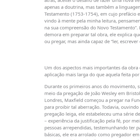
atrás, aceitei o desafio de fazer uma nova 
apenas a doutrina, mas também a linguagem b
Testamento (1753-1754), em cujo prefácio 
vindo à mente pela minha leitura, pensamen
na sua compreensão do Novo Testamento”. De
demora em preparar tal obra, ele explica que
ou pregar, mas ainda capaz de “ler, escrever 
Um dos aspectos mais importantes da obra de
aplicação mais larga do que aquela feita po
Durante os primeiros anos do movimento, se
meio da pregação de João Wesley em Bristol 
Londres, Maxfield começou a pregar na Fund
para proibir tal aberração. Todavia, ouvindo
pregação leiga, ele estabeleceu uma série de
– experiência da justificação pela fé, por me
pessoas arrependidas, testemunhando ter pa
básicas, ele era arrolado como pregador em 