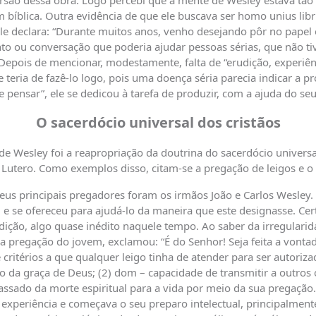
versão dessa obra. Logo percebi que a mente de Wesley estava tão
íblica. Outra evidência de que ele buscava ser homo unius libri 
ele declara: “Durante muitos anos, venho desejando pôr no pape
to ou conversação que poderia ajudar pessoas sérias, que não t
pois de mencionar, modestamente, falta de “erudição, experiên
 teria de fazê-lo logo, pois uma doença séria parecia indicar a 
e pensar”, ele se dedicou à tarefa de produzir, com a ajuda do se
O sacerdócio universal dos cristãos
 Wesley foi a reapropriação da doutrina do sacerdócio universal
r Lutero. Como exemplos disso, citam-se a pregação de leigos e o
us principais pregadores foram os irmãos João e Carlos Wesley.
e se ofereceu para ajudá-lo da maneira que este designasse. Cer
ição, algo quase inédito naquele tempo. Ao saber da irregularid
 a pregação do jovem, exclamou: “É do Senhor! Seja feita a vontade
 critérios a que qualquer leigo tinha de atender para ser autoriza
io da graça de Deus; (2) dom – capacidade de transmitir a outros o
ssado da morte espiritual para a vida por meio da sua pregação.
experiência e começava o seu preparo intelectual, principalmente