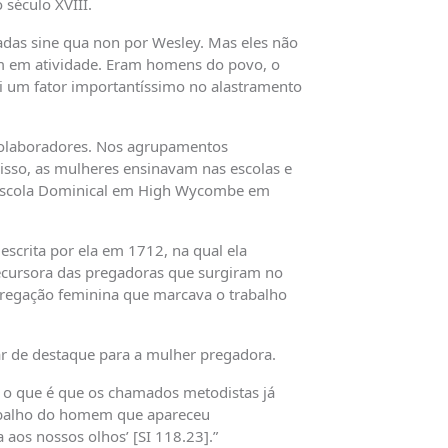
 século XVIII.
adas sine qua non por Wesley. Mas eles não
am em atividade. Eram homens do povo, o
oi um fator importantíssimo no alastramento
 colaboradores. Nos agrupamentos
isso, as mulheres ensinavam nas escolas e
 Escola Dominical em High Wycombe em
escrita por ela em 1712, na qual ela
recursora das pregadoras que surgiram no
regação feminina que marcava o trabalho
ar de destaque para a mulher pregadora.
 o que é que os chamados metodistas já
trabalho do homem que apareceu
aos nossos olhos’ [SI 118.23].”