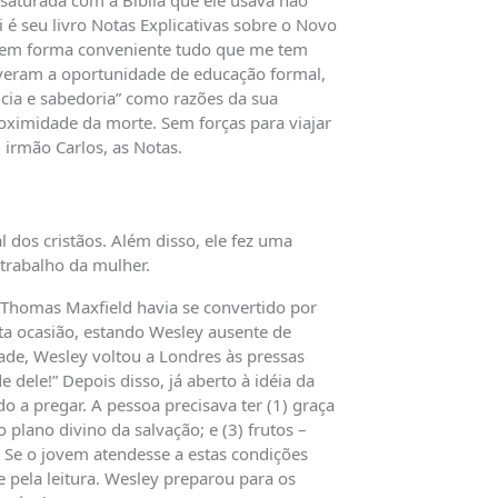
 saturada com a Bíblia que ele usava não
é seu livro Notas Explicativas sobre o Novo
l em forma conveniente tudo que me tem
iveram a oportunidade de educação formal,
cia e sabedoria” como razões da sua
proximidade da morte. Sem forças para viajar
u irmão Carlos, as Notas.
 dos cristãos. Além disso, ele fez uma
 trabalho da mulher.
 Thomas Maxfield havia se convertido por
ta ocasião, estando Wesley ausente de
ade, Wesley voltou a Londres às pressas
 dele!” Depois disso, já aberto à idéia da
do a pregar. A pessoa precisava ter (1) graça
 plano divino da salvação; e (3) frutos –
 Se o jovem atendesse a estas condições
 pela leitura. Wesley preparou para os