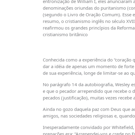
entronização de William I, eles anunciaram a
denominações oriundas do puritanismo (cong
(segundo o Livro de Oração Comum). Esse en
resumo, o cristianismo inglês no século XV
reafirmou os grandes princípios da Reforma 
cristianismo britânico
Conhecida como a experiência do “coração qu
dar a idéia de apenas um momento de forte e
de sua experiência, longe de limitar-se ao q
No parágrafo 14 da autobiografia, Wesley es
e que o pecador arrependido que recebe o d
pecados (justificação), muitas vezes recebe
Ainda no gozo daquela paz com Deus que ac
amigos, nas sociedades religiosas e, quando 
Inesperadamente convidado por Whitefield, 
pregações era: “Arrependei-vos e crede no E