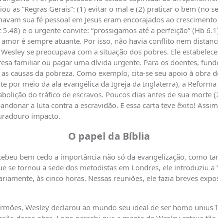
riou as “Regras Gerais”: (1) evitar o mal e (2) praticar o bem (no 
havam sua fé pessoal em Jesus eram encorajados ao crescimento n
.48) e o urgente convite: “prossigamos até a perfeição” (Hb 6.1) 
o amor é sempre atuante. Por isso, não havia conflito nem distan
. Wesley se preocupava com a situação dos pobres. Ele estabel
a familiar ou pagar uma dívida urgente. Para os doentes, fund
as causas da pobreza. Como exemplo, cita-se seu apoio à obra de
te por meio da ala evangélica da Igreja da Inglaterra), a Reforma
olição do tráfico de escravos. Poucos dias antes de sua morte (
ndonar a luta contra a escravidão. E essa carta teve êxito! Assim
duradouro impacto.
O papel da Bíblia
rcebeu bem cedo a importância não só da evangelização, como t
ue se tornou a sede dos metodistas em Londres, ele introduziu a 
iariamente, às cinco horas. Nessas reuniões, ele fazia breves ex
rmões, Wesley declarou ao mundo seu ideal de ser homo unius Ii