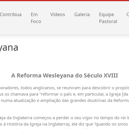
Contribua
Em
Vídeos
Galeria
Equipe
C
Foco
Pastoral
yana
A Reforma Wesleyana do Século XVIII
oradores, todos anglicanos, se reuniram para descobrir o propó
os chamava para “reformar o país e, em particular, a Igreja [da I
o numa atualização e ampliação das grandes doutrinas da Reforma
ja da Inglaterra começou a perder o seu vigor no tempo do rei Wi
o à História da Igreja na Inglaterra), ele diz que “quando os si