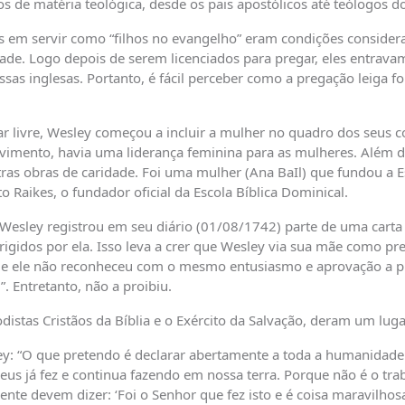
de matéria teológica, desde os pais apostólicos até teólogos do
s em servir como “filhos no evangelho” eram condições consider
ade. Logo depois de serem licenciados para pregar, eles entrav
sas inglesas. Portanto, é fácil perceber como a pregação leiga f
ar livre, Wesley começou a incluir a mulher no quadro dos seus
imento, havia uma liderança feminina para as mulheres. Além d
as obras de caridade. Foi uma mulher (Ana BaIl) que fundou a
 Raikes, o fundador oficial da Escola Bíblica Dominical.
Wesley registrou em seu diário (01/08/1742) parte de uma carta 
rigidos por ela. Isso leva a crer que Wesley via sua mãe como p
e ele não reconheceu com o mesmo entusiasmo e aprovação a p
. Entretanto, não a proibiu.
tas Cristãos da Bíblia e o Exército da Salvação, deram um lug
ey: “O que pretendo é declarar abertamente a toda a humanidade
Deus já fez e continua fazendo em nossa terra. Porque não é o 
 devem dizer: ‘Foi o Senhor que fez isto e é coisa maravilhosa 