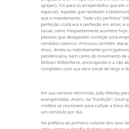
igrejas!). Foi para os arrependidos que ele c
especial). Aqueles que recebiam e testemun
que o mandamento: “Sede vós perfeitos” (Mt 5
perfeição cristã era a perfeição em amor, e 
social, como freqüentemente acontece hoje
pessoas que desejassem começar uma empres
remédios caseiros. Procurou também atacar 
disso, direta ou indiretamente (principalmen
penitenciária, bem como do movimento de ab
William Wilberforce, encorajando-o a não aba
completou com sua obra social de largo e 
Em sua carreira reformista, João Wesley pe
evangelizadas. Assim, na “Fundição”, local q
cristãos se reunissem para cultuar a Deus d
um versículo por dia.
No prefácio do primeiro volume dos seus Se