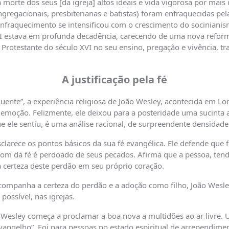
 morte dos seus [da igreja] altos ideais e vida vigorosa por mais
regacionais, presbiterianas e batistas) foram enfraquecidas pe
fraquecimento se intensificou com o crescimento do socinianism
III estava em profunda decadência, carecendo de uma nova reform
Protestante do século XVI no seu ensino, pregação e vivência, t
A justificação pela fé
ente”, a experiência religiosa de João Wesley, acontecida em Lo
moção. Felizmente, ele deixou para a posteridade uma sucinta au
ue ele sentiu, é uma análise racional, de surpreendente densidade
clarece os pontos básicos da sua fé evangélica. Ele defende que f
om da fé é perdoado de seus pecados. Afirma que a pessoa, tend
 a certeza deste perdão em seu próprio coração.
ompanha a certeza do perdão e a adoção como filho, João Wesle
possível, nas igrejas.
Wesley começa a proclamar a boa nova a multidões ao ar livre. U
vangelho”. Foi para pessoas no estado espiritual de arrependime