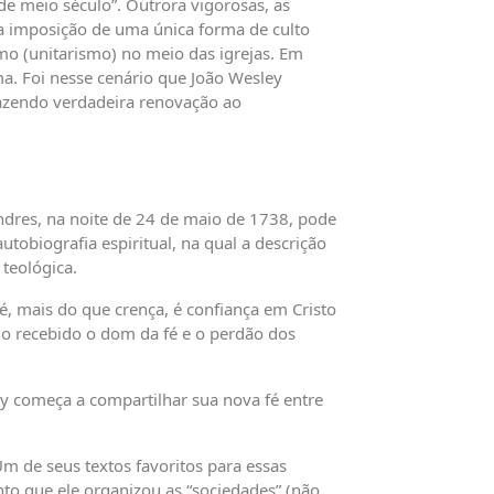
 de meio século”. Outrora vigorosas, as
la imposição de uma única forma de culto
o (unitarismo) no meio das igrejas. Em
a. Foi nesse cenário que João Wesley
razendo verdadeira renovação ao
ndres, na noite de 24 de maio de 1738, pode
tobiografia espiritual, na qual a descrição
 teológica.
é, mais do que crença, é confiança em Cristo
o recebido o dom da fé e o perdão dos
y começa a compartilhar sua nova fé entre
m de seus textos favoritos para essas
nto que ele organizou as “sociedades” (não